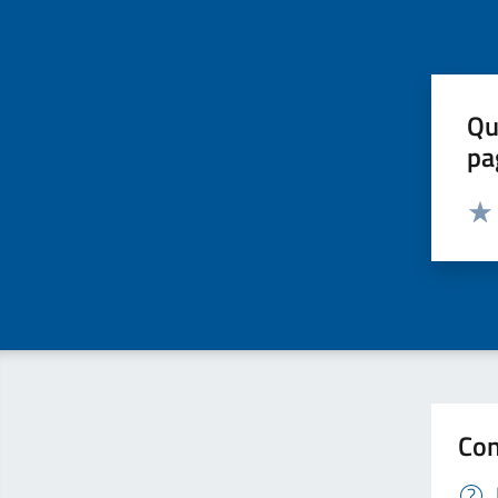
Qu
pa
Valut
Valu
Con