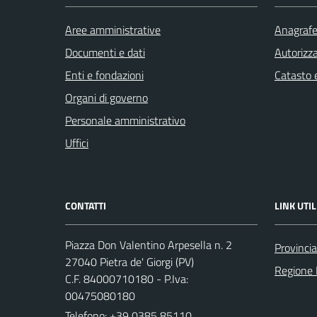
Aree amministrative
Anagrafe 
Documenti e dati
Autorizza
Enti e fondazioni
Catasto e
Organi di governo
Personale amministrativo
Uffici
CONTATTI
LINK UTIL
Piazza Don Valentino Arpesella n. 2
Provincia
27040 Pietra de' Giorgi (PV)
Regione 
C.F. 84000710180 - P.Iva:
00475080180
Telefono:
+39 0385 85110