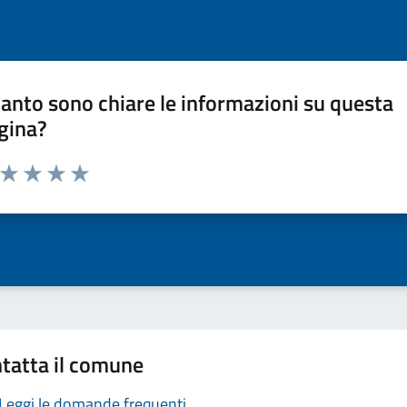
anto sono chiare le informazioni su questa
gina?
a da 1 a 5 stelle la pagina
ta 1 stelle su 5
Valuta 2 stelle su 5
Valuta 3 stelle su 5
Valuta 4 stelle su 5
Valuta 5 stelle su 5
tatta il comune
Leggi le domande frequenti