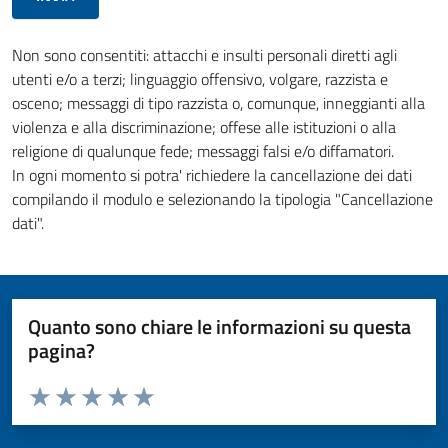
Non sono consentiti: attacchi e insulti personali diretti agli
utenti e/o a terzi; linguaggio offensivo, volgare, razzista e
osceno; messaggi di tipo razzista o, comunque, inneggianti alla
violenza e alla discriminazione; offese alle istituzioni o alla
religione di qualunque fede; messaggi falsi e/o diffamatori.
In ogni momento si potra' richiedere la cancellazione dei dati
compilando il modulo e selezionando la tipologia "Cancellazione
dati".
Quanto sono chiare le informazioni su questa
pagina?
Valuta da 1 a 5 stelle la pagina
Valuta 1 stelle su 5
Valuta 2 stelle su 5
Valuta 3 stelle su 5
Valuta 4 stelle su 5
Valuta 5 stelle su 5