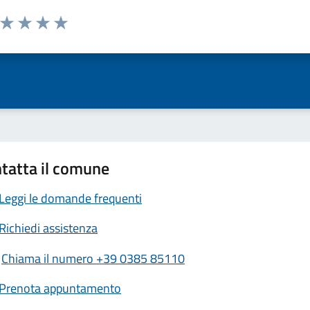
a da 1 a 5 stelle la pagina
ta 1 stelle su 5
Valuta 2 stelle su 5
Valuta 3 stelle su 5
Valuta 4 stelle su 5
Valuta 5 stelle su 5
tatta il comune
Leggi le domande frequenti
Richiedi assistenza
Chiama il numero +39 0385 85110
Prenota appuntamento