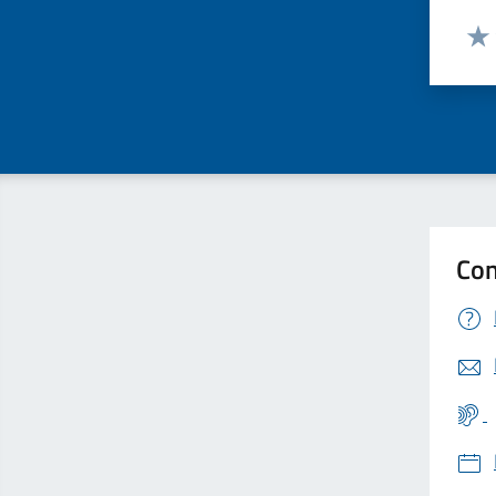
Valut
Valu
Con