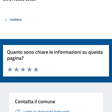
Indietro
Quanto sono chiare le informazioni su questa
pagina?
Valuta da 1 a 5 stelle la pagina
Valuta 1 stelle su 5
Valuta 2 stelle su 5
Valuta 3 stelle su 5
Valuta 4 stelle su 5
Valuta 5 stelle su 5
Contatta il comune
Leggi le domande frequenti