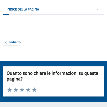
INDICE DELLA PAGINA
Indietro
Quanto sono chiare le informazioni su questa
pagina?
Valuta da 1 a 5 stelle la pagina
Valuta 1 stelle su 5
Valuta 2 stelle su 5
Valuta 3 stelle su 5
Valuta 4 stelle su 5
Valuta 5 stelle su 5